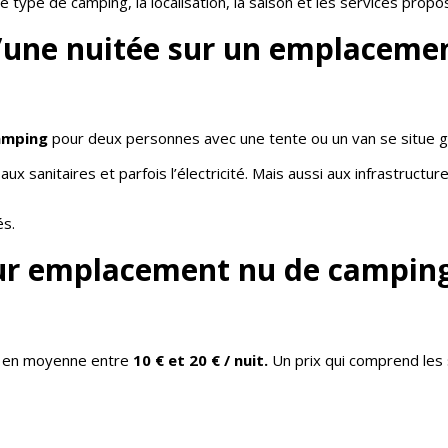
le type de camping, la localisation, la saison et les services propo
d’une nuitée sur un emplacem
amping
pour deux personnes avec une tente ou un van se situe
x sanitaires et parfois l’électricité. Mais aussi aux infrastructur
és.
sur emplacement nu de camping
ix en moyenne entre
10 € et 20 € / nuit.
Un prix qui comprend les